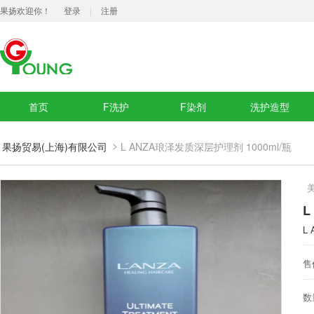
果扬欢迎你！
登录
|
注册
首页
F洗护
F染剂
洗护造型
>
果扬贸易(上海)有限公司
L ANZA琅泽发质深层护理剂 1000ml/瓶
L
L
售
数