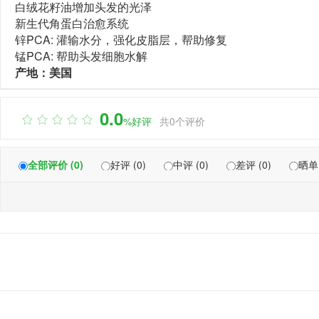
白绒花籽油增加头发的光泽
新生代角蛋白治愈系统
锌PCA: 灌输水分，强化皮脂层，帮助修复
锰PCA: 帮助头发细胞水解
产地：美国
0.0

%好评
共0个评价
全部评价 (0)
好评 (0)
中评 (0)
差评 (0)
晒单 