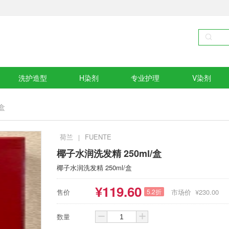
洗护造型
H染剂
专业护理
V染剂
盒
荷兰
FUENTE
|
椰子水润洗发精 250ml/盒
椰子水润洗发精 250ml/盒
¥
119.60
售价
5.2折
市场价 ¥
230.00
数量

