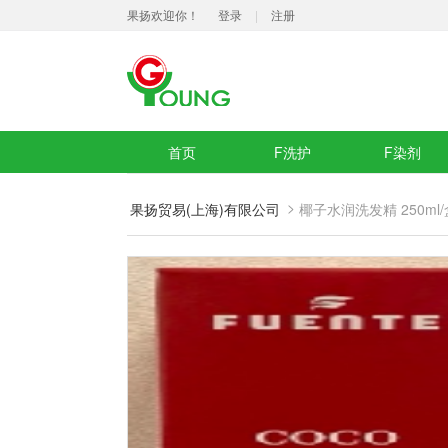
果扬欢迎你！
登录
|
注册
首页
F洗护
F染剂
>
果扬贸易(上海)有限公司
椰子水润洗发精 250ml/